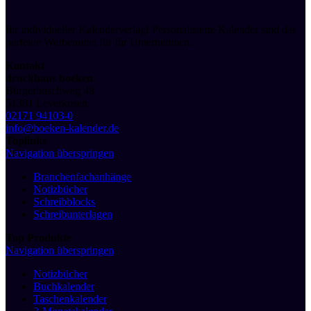
Ihr individueller Kalenderverlag! Personalisierte Kalender sind das
perfekte Werbemittel für Ihr Unternehmen.
Kontakt
druckhaus boeken
Bürgerbuschweg 48
51381 Leverkusen
02171 94103-0
info@boeken-kalender.de
Toplinks
Navigation überspringen
Branchenfachanhänge
Notizbücher
Schreibblocks
Schreibunterlagen
Top Produkte
Navigation überspringen
Notizbücher
Buchkalender
Taschenkalender