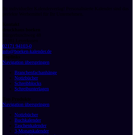
Ihr individueller Kalenderverlag! Personalisierte Kalender sind das
perfekte Werbemittel für Ihr Unternehmen.
Kontakt
druckhaus boeken
Bürgerbuschweg 48
51381 Leverkusen
02171 94103-0
info@boeken-kalender.de
Toplinks
Navigation überspringen
Branchenfachanhänge
Notizbücher
Schreibblocks
Schreibunterlagen
Top Produkte
Navigation überspringen
Notizbücher
Buchkalender
Taschenkalender
3-Monatskalender