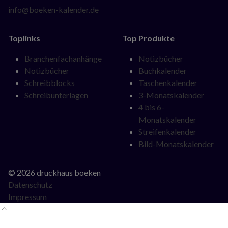
info@boeken-kalender.de
Toplinks
Top Produkte
Navigation
Navigation
Branchenfachanhänge
Notizbücher
überspringen
überspringen
Notizbücher
Buchkalender
Schreibblocks
Taschenkalender
Schreibunterlagen
3-Monatskalender
4 bis 6-
Monatskalender
Streifenkalender
Bild-Monatskalender
© 2026 druckhaus boeken
Datenschutz
Impressum