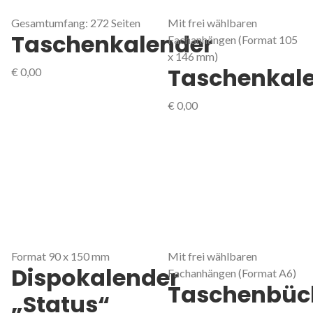
Gesamtumfang: 272 Seiten
Mit frei wählbaren
Taschenkalender
Fachanhängen (Format 105
x 146 mm)
Taschenkal
€
0,00
€
0,00
Format 90 x 150 mm
Mit frei wählbaren
Dispokalender
Fachanhängen (Format A6)
Taschenbüc
„Status“