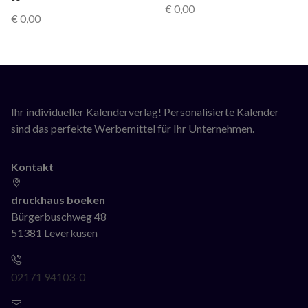
€
0,00
€
0,00
Ihr individueller Kalenderverlag! Personalisierte Kalender
sind das perfekte Werbemittel für Ihr Unternehmen.
Kontakt
druckhaus boeken
Bürgerbuschweg 48
51381 Leverkusen
02171 94103-0