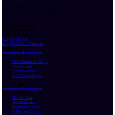
Ihr individueller Kalenderverlag! Personalisierte Kalender sind das
perfekte Werbemittel für Ihr Unternehmen.
Kontakt
druckhaus boeken
Bürgerbuschweg 48
51381 Leverkusen
02171 94103-0
info@boeken-kalender.de
Toplinks
Navigation überspringen
Branchenfachanhänge
Notizbücher
Schreibblocks
Schreibunterlagen
Top Produkte
Navigation überspringen
Notizbücher
Buchkalender
Taschenkalender
3-Monatskalender