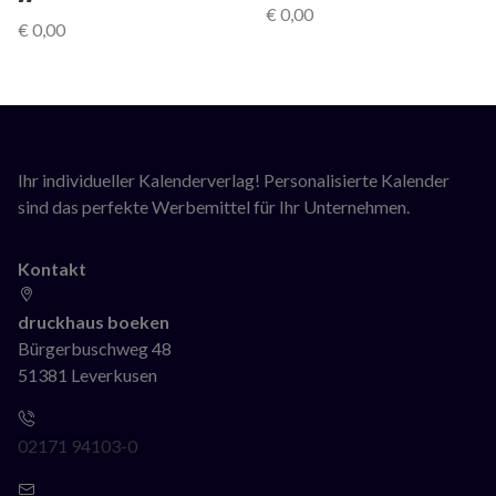
€
0,00
€
0,00
Ihr individueller Kalenderverlag! Personalisierte Kalender
sind das perfekte Werbemittel für Ihr Unternehmen.
Kontakt
druckhaus boeken
Bürgerbuschweg 48
51381 Leverkusen
02171 94103-0