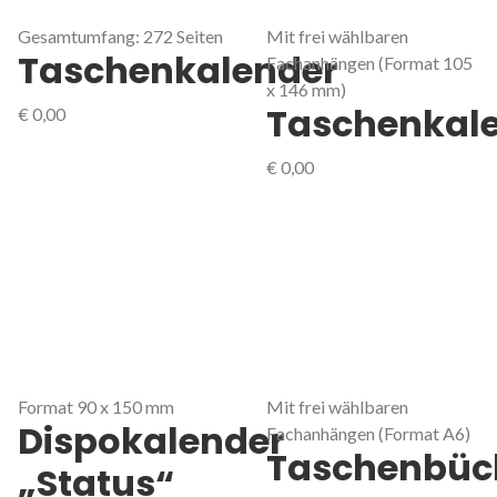
Gesamtumfang: 272 Seiten
Mit frei wählbaren
Taschenkalender
Fachanhängen (Format 105
x 146 mm)
Taschenkal
€
0,00
€
0,00
Format 90 x 150 mm
Mit frei wählbaren
Dispokalender
Fachanhängen (Format A6)
Taschenbüc
„Status“