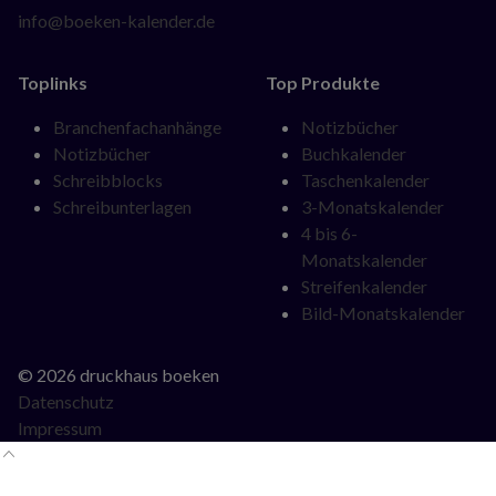
info@boeken-kalender.de
Toplinks
Top Produkte
Navigation
Navigation
Branchenfachanhänge
Notizbücher
überspringen
überspringen
Notizbücher
Buchkalender
Schreibblocks
Taschenkalender
Schreibunterlagen
3-Monatskalender
4 bis 6-
Monatskalender
Streifenkalender
Bild-Monatskalender
© 2026 druckhaus boeken
Datenschutz
Impressum