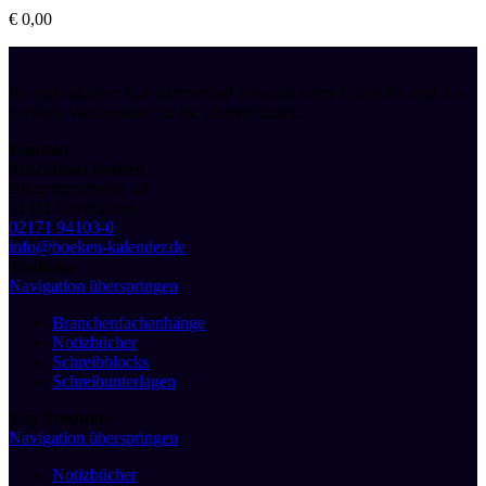
€
0,00
Ihr individueller Kalenderverlag! Personalisierte Kalender sind das
perfekte Werbemittel für Ihr Unternehmen.
Kontakt
druckhaus boeken
Bürgerbuschweg 48
51381 Leverkusen
02171 94103-0
info@boeken-kalender.de
Toplinks
Navigation überspringen
Branchenfachanhänge
Notizbücher
Schreibblocks
Schreibunterlagen
Top Produkte
Navigation überspringen
Notizbücher