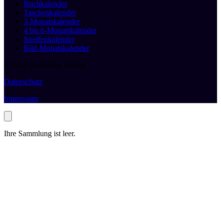
Buchkalender
Taschenkalender
3-Monatskalender
4 bis 6-Monatskalender
Streifenkalender
Bild-Monatskalender
© 2026 druckhaus boeken
Datenschutz
Impressum
Ihre Sammlung ist leer.