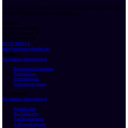
Ihr individueller Kalenderverlag! Personalisierte Kalender sind das
perfekte Werbemittel für Ihr Unternehmen.
Kontakt
druckhaus boeken
Bürgerbuschweg 48
51381 Leverkusen
02171 94103-0
info@boeken-kalender.de
Toplinks
Navigation überspringen
Branchenfachanhänge
Notizbücher
Schreibblocks
Schreibunterlagen
Top Produkte
Navigation überspringen
Notizbücher
Buchkalender
Taschenkalender
3-Monatskalender