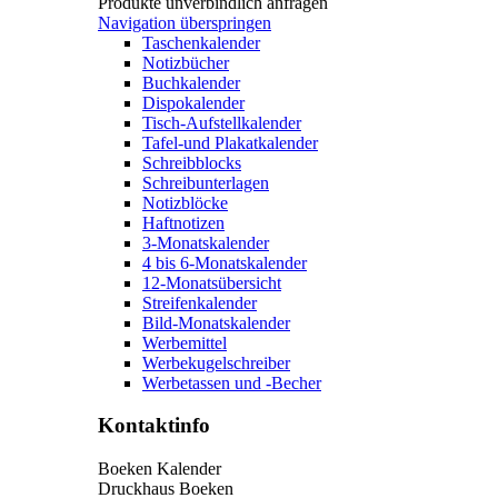
Produkte unverbindlich anfragen
Navigation überspringen
Taschenkalender
Notizbücher
Buchkalender
Dispokalender
Tisch-Aufstellkalender
Tafel-und Plakatkalender
Schreibblocks
Schreibunterlagen
Notizblöcke
Haftnotizen
3-Monatskalender
4 bis 6-Monatskalender
12-Monatsübersicht
Streifenkalender
Bild-Monatskalender
Werbemittel
Werbekugelschreiber
Werbetassen und -Becher
Kontaktinfo
Boeken Kalender
Druckhaus Boeken