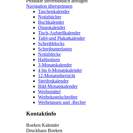
Produkte unverbindlich anfragen
Navigation überspringen
Taschenkalender
Notizbücher
Buchkalender
Dispokalender
Tisch-Aufstellkalender
Tafel-und Plakatkalender
Schreibblocks
Schreibunterlagen
Notizblöcke
Haftnotizen
3-Monatskalender
4 bis 6-Monatskalender
12-Monatsübersicht
Streifenkalender
Bild-Monatskalender
Werbemittel
Werbekugelschreiber
Werbetassen und -Becher
Kontaktinfo
Boeken Kalender
Druckhaus Boeken