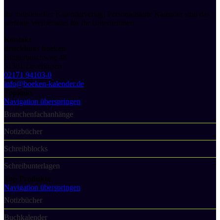
Ihr individueller Kalenderverlag! Personalisierte Kalender sind das
perfekte Werbemittel für Ihr Unternehmen.
Kontakt
druckhaus boeken
Bürgerbuschweg 48
51381 Leverkusen
02171 94103-0
info@boeken-kalender.de
Toplinks
Navigation überspringen
Branchenfachanhänge
Notizbücher
Schreibblocks
Schreibunterlagen
Top Produkte
Navigation überspringen
Notizbücher
Buchkalender