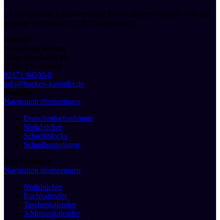
Ihr individueller Kalenderverlag! Personalisierte Kalender sind das
perfekte Werbemittel für Ihr Unternehmen.
Kontakt
druckhaus boeken
Bürgerbuschweg 48
51381 Leverkusen
02171 94103-0
info@boeken-kalender.de
Toplinks
Navigation überspringen
Branchenfachanhänge
Notizbücher
Schreibblocks
Schreibunterlagen
Top Produkte
Navigation überspringen
Notizbücher
Buchkalender
Taschenkalender
3-Monatskalender