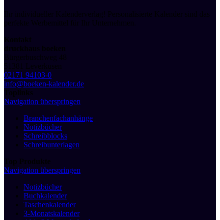
Ihr individueller Kalenderverlag! Personalisierte Kalender sind das
perfekte Werbemittel für Ihr Unternehmen.
Kontakt
druckhaus boeken
Bürgerbuschweg 48
51381 Leverkusen
02171 94103-0
info@boeken-kalender.de
Toplinks
Navigation überspringen
Branchenfachanhänge
Notizbücher
Schreibblocks
Schreibunterlagen
Top Produkte
Navigation überspringen
Notizbücher
Buchkalender
Taschenkalender
3-Monatskalender