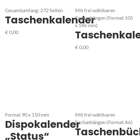
Gesamtumfang: 272 Seiten
Mit frei wählbaren
Taschenkalender
Fachanhängen (Format 105
x 146 mm)
Taschenkal
€
0,00
€
0,00
Format 90 x 150 mm
Mit frei wählbaren
Dispokalender
Fachanhängen (Format A6)
Taschenbüc
„Status“