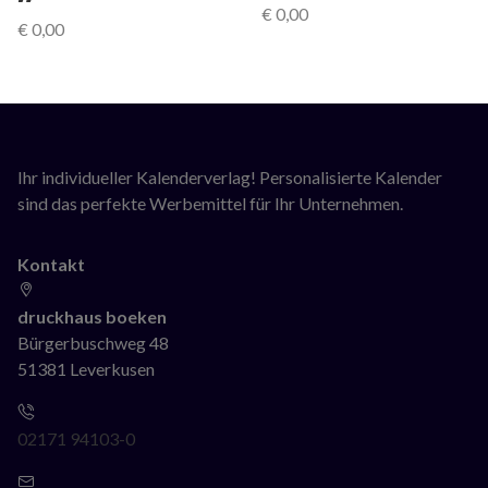
€
0,00
€
0,00
Ihr individueller Kalenderverlag! Personalisierte Kalender
sind das perfekte Werbemittel für Ihr Unternehmen.
Kontakt
druckhaus boeken
Bürgerbuschweg 48
51381 Leverkusen
02171 94103-0