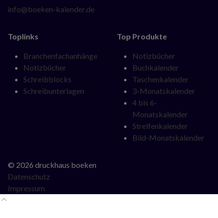
info@boeken-kalender.de
Toplinks
Top Produkte
Navigation
Navigation
Branchenfachanhänge
Notizbücher
überspringen
überspringen
Notizbücher
Buchkalender
Schreibblocks
Taschenkalender
Schreibunterlagen
3-Monatskalender
4 bis 6-
Monatskalender
Streifenkalender
Bild-Monatskalender
© 2026 druckhaus boeken
Datenschutz
Impressum