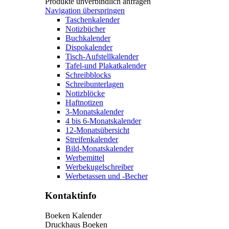
Produkte unverbindlich anfragen
Navigation überspringen
Taschenkalender
Notizbücher
Buchkalender
Dispokalender
Tisch-Aufstellkalender
Tafel-und Plakatkalender
Schreibblocks
Schreibunterlagen
Notizblöcke
Haftnotizen
3-Monatskalender
4 bis 6-Monatskalender
12-Monatsübersicht
Streifenkalender
Bild-Monatskalender
Werbemittel
Werbekugelschreiber
Werbetassen und -Becher
Kontaktinfo
Boeken Kalender
Druckhaus Boeken