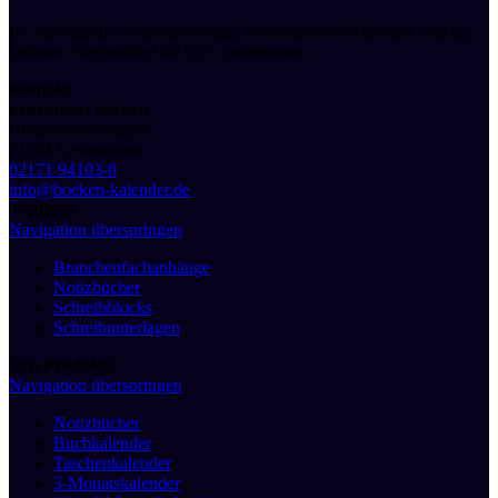
Ihr individueller Kalenderverlag! Personalisierte Kalender sind das
perfekte Werbemittel für Ihr Unternehmen.
Kontakt
druckhaus boeken
Bürgerbuschweg 48
51381 Leverkusen
02171 94103-0
info@boeken-kalender.de
Toplinks
Navigation überspringen
Branchenfachanhänge
Notizbücher
Schreibblocks
Schreibunterlagen
Top Produkte
Navigation überspringen
Notizbücher
Buchkalender
Taschenkalender
3-Monatskalender