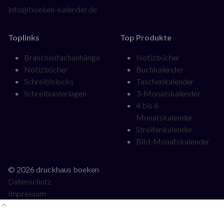
info@boeken-kalender.de
Toplinks
Top Produkte
Navigation
Navigation
Branchenfachanhänge
Notizbücher
überspringen
überspringen
Notizbücher
Buchkalender
Schreibblocks
Taschenkalender
Schreibunterlagen
3-Monatskalender
4 bis 6-
Monatskalender
Streifenkalender
Bild-Monatskalender
© 2026 druckhaus boeken
Datenschutz
Impressum