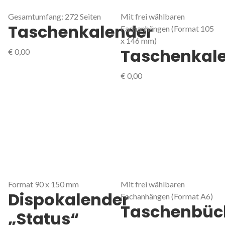
Gesamtumfang: 272 Seiten
Mit frei wählbaren
Taschenkalender
Fachanhängen (Format 105
x 146 mm)
Taschenkal
€
0,00
€
0,00
Format 90 x 150 mm
Mit frei wählbaren
Dispokalender
Fachanhängen (Format A6)
Taschenbüc
„Status“