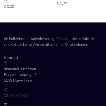
€
0,00
€
0,00
Ihr individueller Kalenderverlag! Personalisierte Kalender
sind das perfekte Werbemittel für Ihr Unternehmen.
Kontakt
druckhaus boeken
Bürgerbuschweg 48
51381 Leverkusen
02171 94103-0