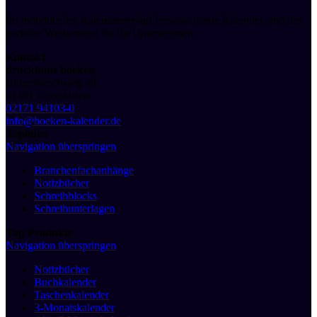
Ihr individueller Kalenderverlag! Personalisierte Kalender sind das
perfekte Werbemittel für Ihr Unternehmen.
Kontakt
druckhaus boeken
Bürgerbuschweg 48
51381 Leverkusen
02171 94103-0
info@boeken-kalender.de
Toplinks
Navigation überspringen
Branchenfachanhänge
Notizbücher
Schreibblocks
Schreibunterlagen
Top Produkte
Navigation überspringen
Notizbücher
Buchkalender
Taschenkalender
3-Monatskalender