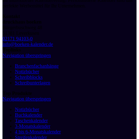
Ihr individueller Kalenderverlag! Personalisierte Kalender sind das
perfekte Werbemittel für Ihr Unternehmen.
Kontakt
druckhaus boeken
Bürgerbuschweg 48
51381 Leverkusen
02171 94103-0
info@boeken-kalender.de
Toplinks
Navigation überspringen
Branchenfachanhänge
Notizbücher
Schreibblocks
Schreibunterlagen
Top Produkte
Navigation überspringen
Notizbücher
Buchkalender
Taschenkalender
3-Monatskalender
4 bis 6-Monatskalender
Streifenkalender