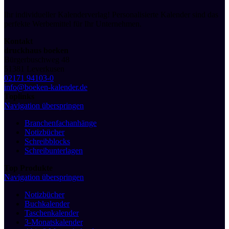
Ihr individueller Kalenderverlag! Personalisierte Kalender sind das
perfekte Werbemittel für Ihr Unternehmen.
Kontakt
druckhaus boeken
Bürgerbuschweg 48
51381 Leverkusen
02171 94103-0
info@boeken-kalender.de
Toplinks
Navigation überspringen
Branchenfachanhänge
Notizbücher
Schreibblocks
Schreibunterlagen
Top Produkte
Navigation überspringen
Notizbücher
Buchkalender
Taschenkalender
3-Monatskalender