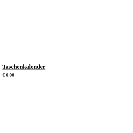
Gesamtumfang: 272 Seiten
Taschenkalender
€
0,00