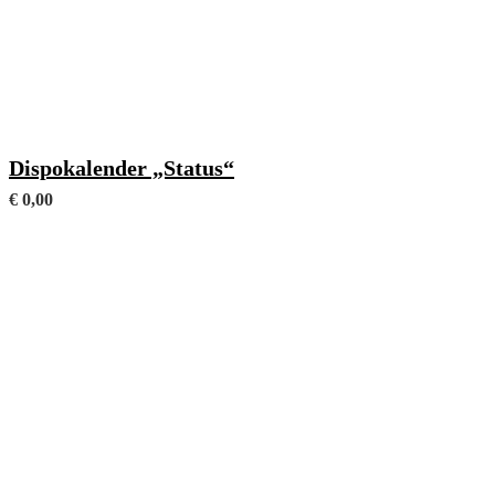
Format 90 x 150 mm
Dispokalender „Status“
€
0,00