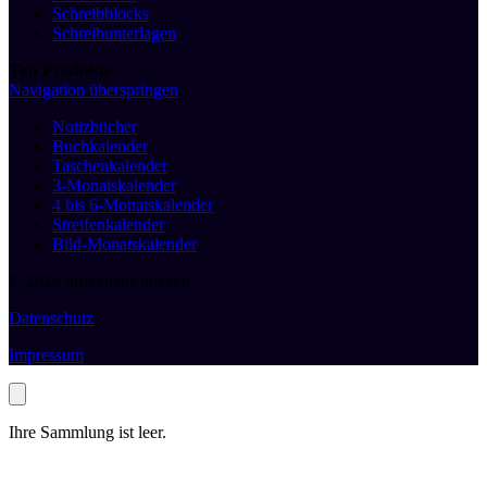
Schreibblocks
Schreibunterlagen
Top Produkte
Navigation überspringen
Notizbücher
Buchkalender
Taschenkalender
3-Monatskalender
4 bis 6-Monatskalender
Streifenkalender
Bild-Monatskalender
© 2026 druckhaus boeken
Datenschutz
Impressum
Ihre Sammlung ist leer.