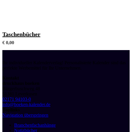
Mit frei wählbaren Fachanhängen (Format A6)
Taschenbücher
€
0,00
Ihr individueller Kalenderverlag! Personalisierte Kalender sind das
perfekte Werbemittel für Ihr Unternehmen.
Kontakt
druckhaus boeken
Bürgerbuschweg 48
51381 Leverkusen
02171 94103-0
info@boeken-kalender.de
Toplinks
Navigation überspringen
Branchenfachanhänge
Notizbücher