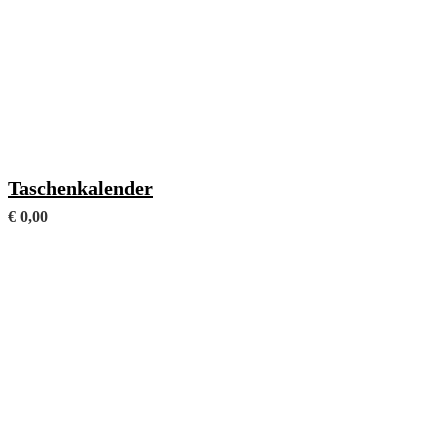
Mit frei wählbaren Fachanhängen (Format 105 x 146 mm)
Taschenkalender
€
0,00