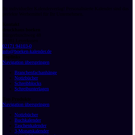
Ihr individueller Kalenderverlag! Personalisierte Kalender sind das
perfekte Werbemittel für Ihr Unternehmen.
Kontakt
druckhaus boeken
Bürgerbuschweg 48
51381 Leverkusen
02171 94103-0
info@boeken-kalender.de
Toplinks
Navigation überspringen
Branchenfachanhänge
Notizbücher
Schreibblocks
Schreibunterlagen
Top Produkte
Navigation überspringen
Notizbücher
Buchkalender
Taschenkalender
3-Monatskalender