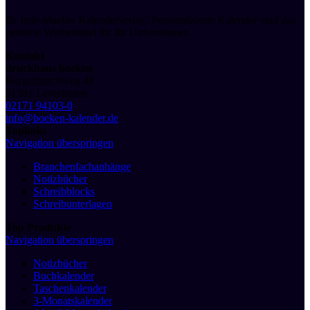
Ihr individueller Kalenderverlag! Personalisierte Kalender sind das
perfekte Werbemittel für Ihr Unternehmen.
Kontakt
druckhaus boeken
Bürgerbuschweg 48
51381 Leverkusen
02171 94103-0
info@boeken-kalender.de
Toplinks
Navigation überspringen
Branchenfachanhänge
Notizbücher
Schreibblocks
Schreibunterlagen
Top Produkte
Navigation überspringen
Notizbücher
Buchkalender
Taschenkalender
3-Monatskalender