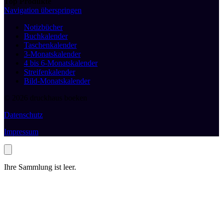
Top Produkte
Navigation überspringen
Notizbücher
Buchkalender
Taschenkalender
3-Monatskalender
4 bis 6-Monatskalender
Streifenkalender
Bild-Monatskalender
© 2026 druckhaus boeken
Datenschutz
Impressum
Ihre Sammlung ist leer.