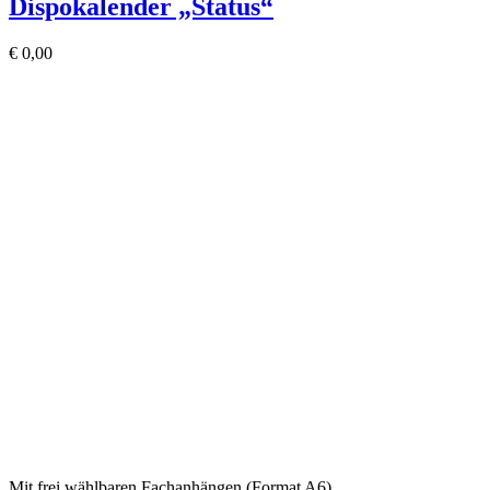
Dispokalender „Status“
€
0,00
Mit frei wählbaren Fachanhängen (Format A6)