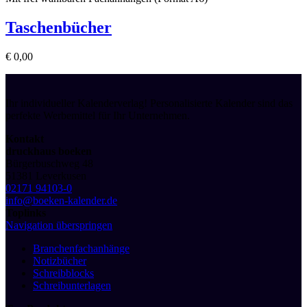
Taschenbücher
€
0,00
Ihr individueller Kalenderverlag! Personalisierte Kalender sind das
perfekte Werbemittel für Ihr Unternehmen.
Kontakt
druckhaus boeken
Bürgerbuschweg 48
51381 Leverkusen
02171 94103-0
info@boeken-kalender.de
Toplinks
Navigation überspringen
Branchenfachanhänge
Notizbücher
Schreibblocks
Schreibunterlagen