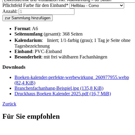
Pflichtfeld
Farbe für den Einband
*
Anzahl:
zur Sammlung hinzufügen
Format
: A6
Seitenumfang
(gesamt): 368 Seiten
Kalendarium
: liniert; 1/1-farbig (grau); 1 Tag je Seite ohne
Tagesbezeichnung
Einband
: PVC-Einband
Besonderheit
: mit frei wählbaren Fachanhängen
Downloads
Boeken-kalender-perfekte-werbewirkung_260977955.webp
(82,4 KiB)
Branchenfachanhang-Beispiel.jpg
(135,8 KiB)
Druckhaus Boeken Kalender 2025.pdf
(16,7 MiB)
Zurück
Für Sie empfohlen