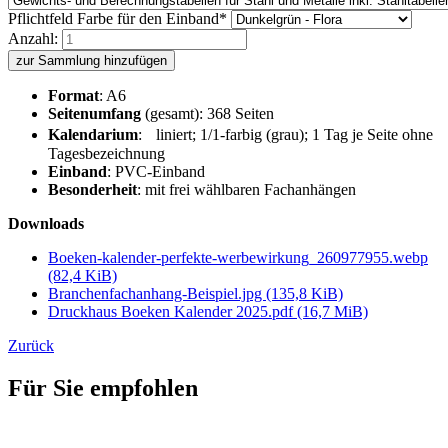
Pflichtfeld
Farbe für den Einband
*
Anzahl:
zur Sammlung hinzufügen
Format
: A6
Seitenumfang
(gesamt): 368 Seiten
Kalendarium
: liniert; 1/1-farbig (grau); 1 Tag je Seite ohne
Tagesbezeichnung
Einband
: PVC-Einband
Besonderheit
: mit frei wählbaren Fachanhängen
Downloads
Boeken-kalender-perfekte-werbewirkung_260977955.webp
(82,4 KiB)
Branchenfachanhang-Beispiel.jpg
(135,8 KiB)
Druckhaus Boeken Kalender 2025.pdf
(16,7 MiB)
Zurück
Für Sie empfohlen