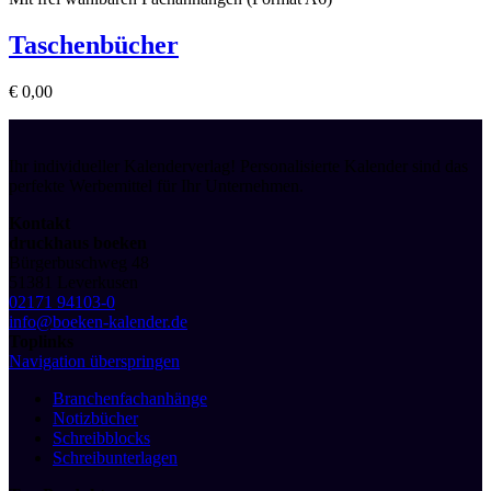
Taschenbücher
€
0,00
Ihr individueller Kalenderverlag! Personalisierte Kalender sind das
perfekte Werbemittel für Ihr Unternehmen.
Kontakt
druckhaus boeken
Bürgerbuschweg 48
51381 Leverkusen
02171 94103-0
info@boeken-kalender.de
Toplinks
Navigation überspringen
Branchenfachanhänge
Notizbücher
Schreibblocks
Schreibunterlagen