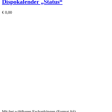
Dispokalender „Status“
€
0,00
Mit frei wählbaren Fachanhängen (Format A6)