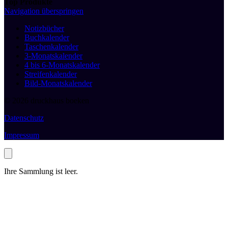
Top Produkte
Navigation überspringen
Notizbücher
Buchkalender
Taschenkalender
3-Monatskalender
4 bis 6-Monatskalender
Streifenkalender
Bild-Monatskalender
© 2026 druckhaus boeken
Datenschutz
Impressum
Ihre Sammlung ist leer.