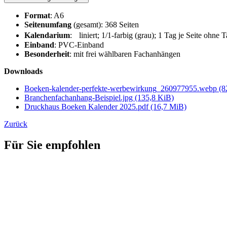
Format
: A6
Seitenumfang
(gesamt): 368 Seiten
Kalendarium
: liniert; 1/1-farbig (grau); 1 Tag je Seite ohne
Einband
: PVC-Einband
Besonderheit
: mit frei wählbaren Fachanhängen
Downloads
Boeken-kalender-perfekte-werbewirkung_260977955.webp
(8
Branchenfachanhang-Beispiel.jpg
(135,8 KiB)
Druckhaus Boeken Kalender 2025.pdf
(16,7 MiB)
Zurück
Für Sie empfohlen