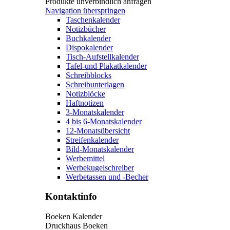
Produkte unverbindlich anfragen
Navigation überspringen
Taschenkalender
Notizbücher
Buchkalender
Dispokalender
Tisch-Aufstellkalender
Tafel-und Plakatkalender
Schreibblocks
Schreibunterlagen
Notizblöcke
Haftnotizen
3-Monatskalender
4 bis 6-Monatskalender
12-Monatsübersicht
Streifenkalender
Bild-Monatskalender
Werbemittel
Werbekugelschreiber
Werbetassen und -Becher
Kontaktinfo
Boeken Kalender
Druckhaus Boeken