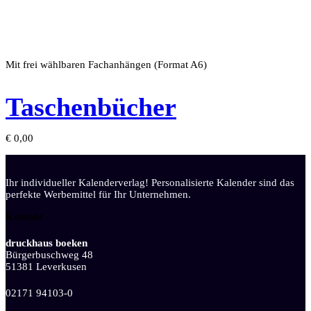
Mit frei wählbaren Fachanhängen (Format A6)
Taschenbücher
€
0,00
Ihr individueller Kalenderverlag! Personalisierte Kalender sind das
perfekte Werbemittel für Ihr Unternehmen.
Kontakt
druckhaus boeken
Bürgerbuschweg 48
51381 Leverkusen
02171 94103-0