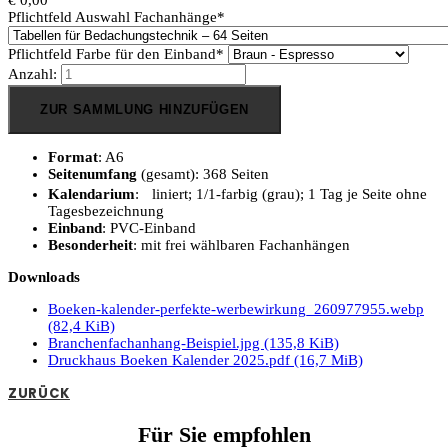
Pflichtfeld
Auswahl Fachanhänge
*
Pflichtfeld
Farbe für den Einband
*
Anzahl:
ZUR SAMMLUNG HINZUFÜGEN
Format
: A6
Seitenumfang
(gesamt): 368 Seiten
Kalendarium
: liniert; 1/1-farbig (grau); 1 Tag je Seite ohne
Tagesbezeichnung
Einband
: PVC-Einband
Besonderheit
: mit frei wählbaren Fachanhängen
Downloads
Boeken-kalender-perfekte-werbewirkung_260977955.webp
(82,4 KiB)
Branchenfachanhang-Beispiel.jpg
(135,8 KiB)
Druckhaus Boeken Kalender 2025.pdf
(16,7 MiB)
ZURÜCK
Für Sie empfohlen