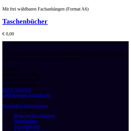
Mit frei wählbaren Fachanhängen (Format A6)
Taschenbücher
€
0,00
Ihr individueller Kalenderverlag! Personalisierte Kalender sind das
perfekte Werbemittel für Ihr Unternehmen.
Kontakt
druckhaus boeken
Bürgerbuschweg 48
51381 Leverkusen
02171 94103-0
info@boeken-kalender.de
Toplinks
Navigation überspringen
Branchenfachanhänge
Notizbücher
Schreibblocks