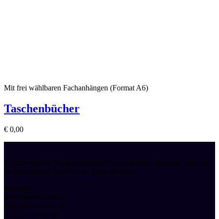
Mit frei wählbaren Fachanhängen (Format A6)
Taschenbücher
€
0,00
Ihr individueller Kalenderverlag! Personalisierte Kalender sind das
perfekte Werbemittel für Ihr Unternehmen.
Kontakt
druckhaus boeken
Bürgerbuschweg 48
51381 Leverkusen