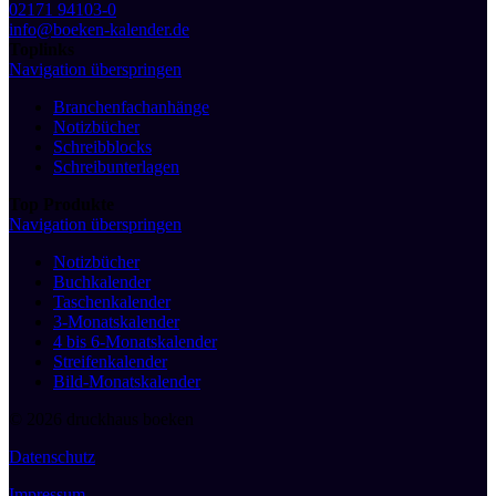
02171 94103-0
info@boeken-kalender.de
Toplinks
Navigation überspringen
Branchenfachanhänge
Notizbücher
Schreibblocks
Schreibunterlagen
Top Produkte
Navigation überspringen
Notizbücher
Buchkalender
Taschenkalender
3-Monatskalender
4 bis 6-Monatskalender
Streifenkalender
Bild-Monatskalender
© 2026 druckhaus boeken
Datenschutz
Impressum