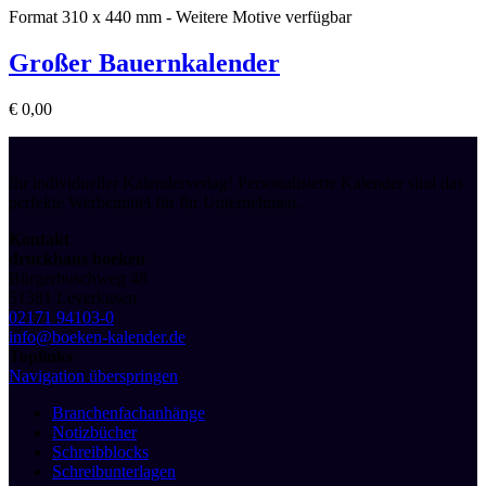
Format 310 x 440 mm - Weitere Motive verfügbar
Großer Bauernkalender
€
0,00
Ihr individueller Kalenderverlag! Personalisierte Kalender sind das
perfekte Werbemittel für Ihr Unternehmen.
Kontakt
druckhaus boeken
Bürgerbuschweg 48
51381 Leverkusen
02171 94103-0
info@boeken-kalender.de
Toplinks
Navigation überspringen
Branchenfachanhänge
Notizbücher
Schreibblocks
Schreibunterlagen