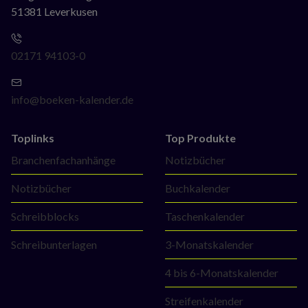
51381 Leverkusen
02171 94103-0
info@boeken-kalender.de
Toplinks
Top Produkte
Navigation
Navigation
Branchenfachanhänge
Notizbücher
überspringen
überspringen
Notizbücher
Buchkalender
Schreibblocks
Taschenkalender
Schreibunterlagen
3-Monatskalender
4 bis 6-Monatskalender
Streifenkalender