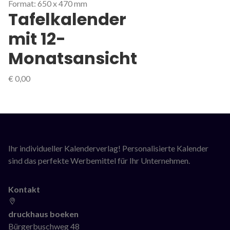
Format: 650 x 470 mm
Tafelkalender
mit 12-
Monatsansicht
€
0,00
Ihr individueller Kalenderverlag! Personalisierte Kalender
sind das perfekte Werbemittel für Ihr Unternehmen.
Kontakt
druckhaus boeken
Bürgerbuschweg 48