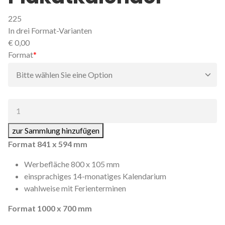
225
In drei Format-Varianten
€
0,00
Pflichtfeld
Format
*
Anzahl:
zur Sammlung hinzufügen
Format 841 x 594 mm
Werbefläche 800 x 105 mm
einsprachiges 14-monatiges Kalendarium
wahlweise mit Ferienterminen
Format 1000 x 700 mm