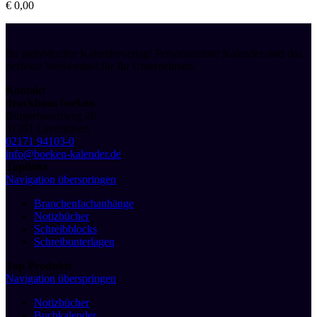
€
0,00
Ihr individueller Kalenderverlag! Personalisierte Kalender sind das
perfekte Werbemittel für Ihr Unternehmen.
Kontakt
druckhaus boeken
Bürgerbuschweg 48
51381 Leverkusen
02171 94103-0
info@boeken-kalender.de
Toplinks
Navigation überspringen
Branchenfachanhänge
Notizbücher
Schreibblocks
Schreibunterlagen
Top Produkte
Navigation überspringen
Notizbücher
Buchkalender