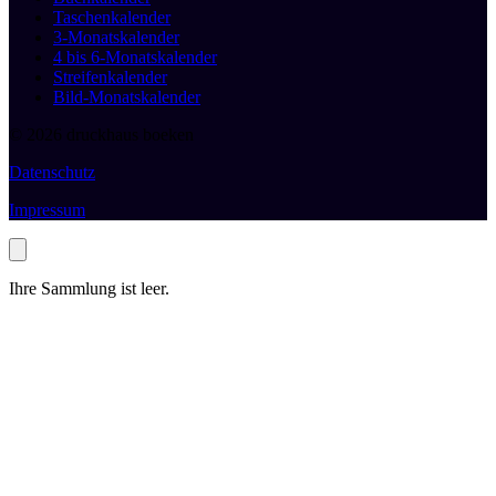
Taschenkalender
3-Monatskalender
4 bis 6-Monatskalender
Streifenkalender
Bild-Monatskalender
© 2026 druckhaus boeken
Datenschutz
Impressum
Ihre Sammlung ist leer.