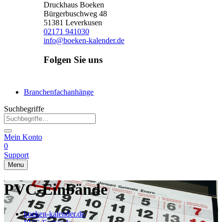
Druckhaus Boeken
Bürgerbuschweg 48
51381 Leverkusen
02171 941030
info@boeken-kalender.de
Folgen Sie uns
Facebook
Instagram
Linkedin
Branchenfachanhänge
Suchbegriffe
Mein Konto
0
Support
Menu
PVC-Einbände
boeken-kalender.de