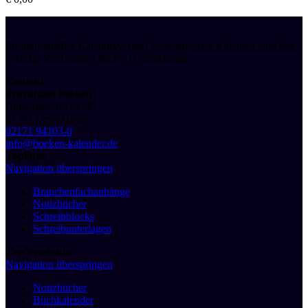
Ihr individueller Kalenderverlag! Personalisierte Kalender sind das
perfekte Werbemittel für Ihr Unternehmen.
Kontakt
druckhaus boeken
Bürgerbuschweg 48
51381 Leverkusen
02171 94103-0
info@boeken-kalender.de
Toplinks
Navigation überspringen
Branchenfachanhänge
Notizbücher
Schreibblocks
Schreibunterlagen
Top Produkte
Navigation überspringen
Notizbücher
Buchkalender